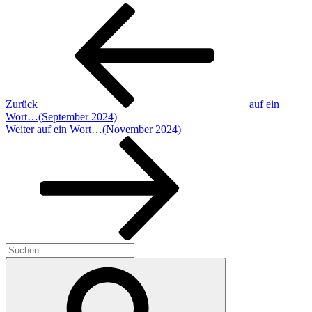
Beitragsnavigation
Vorheriger
Beitrag
Zurück
auf ein
Wort…(September 2024)
Nächster
Weiter
auf ein Wort…(November 2024)
Beitrag
Suchen
nach:
Suchen