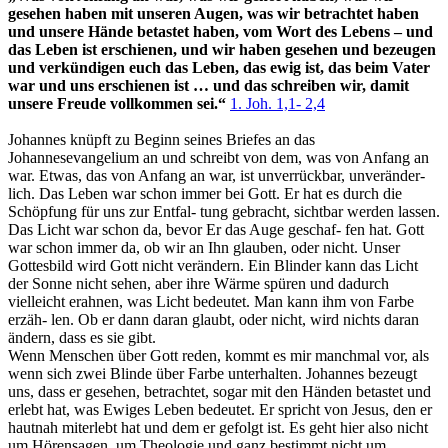
gesehen haben mit unseren Augen, was wir betrachtet haben
und unsere Hände betastet haben, vom Wort des Lebens – und
das Leben ist erschienen, und wir haben gesehen und bezeugen
und verkündigen euch das Leben, das ewig ist, das beim Vater
war und uns erschienen ist … und das schreiben wir, damit
unsere Freude vollkommen sei.“
1. Joh. 1,1- 2,4
Johannes knüpft zu Beginn seines Briefes an das
Johannesevangelium an und schreibt von dem, was von Anfang an
war. Etwas, das von Anfang an war, ist unverrückbar, unveränder-
lich. Das Leben war schon immer bei Gott. Er hat es durch die
Schöpfung für uns zur Entfal- tung gebracht, sichtbar werden lassen.
Das Licht war schon da, bevor Er das Auge geschaf- fen hat. Gott
war schon immer da, ob wir an Ihn glauben, oder nicht. Unser
Gottesbild wird Gott nicht verändern. Ein Blinder kann das Licht
der Sonne nicht sehen, aber ihre Wärme spüren und dadurch
vielleicht erahnen, was Licht bedeutet. Man kann ihm von Farbe
erzäh- len. Ob er dann daran glaubt, oder nicht, wird nichts daran
ändern, dass es sie gibt.
Wenn Menschen über Gott reden, kommt es mir manchmal vor, als
wenn sich zwei Blinde über Farbe unterhalten. Johannes bezeugt
uns, dass er gesehen, betrachtet, sogar mit den Händen betastet und
erlebt hat, was Ewiges Leben bedeutet. Er spricht von Jesus, den er
hautnah miterlebt hat und dem er gefolgt ist. Es geht hier also nicht
um Hörensagen, um Theologie und ganz bestimmt nicht um