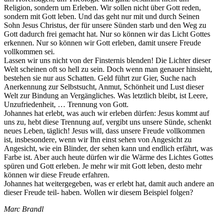
Religion, sondern um Erleben. Wir sollen nicht über Gott reden,
sondern mit Gott leben. Und das geht nur mit und durch Seinen
Sohn Jesus Christus, der für unsere Sünden starb und den Weg zu
Gott dadurch frei gemacht hat. Nur so können wir das Licht Gottes
erkennen. Nur so können wir Gott erleben, damit unsere Freude
vollkommen sei.
Lassen wir uns nicht von der Finsternis blenden! Die Lichter dieser
Welt scheinen oft so hell zu sein. Doch wenn man genauer hinsieht,
bestehen sie nur aus Schatten. Geld führt zur Gier, Suche nach
Anerkennung zur Selbstsucht, Anmut, Schönheit und Lust dieser
Welt zur Bindung an Vergängliches. Was letztlich bleibt, ist Leere,
Unzufriedenheit, … Trennung von Gott.
Johannes hat erlebt, was auch wir erleben dürfen: Jesus kommt auf
uns zu, hebt diese Trennung auf, vergibt uns unsere Sünde, schenkt
neues Leben, täglich! Jesus will, dass unsere Freude vollkommen
ist, insbesondere, wenn wir Ihn einst sehen von Angesicht zu
Angesicht, wie ein Blinder, der sehen kann und endlich erfährt, was
Farbe ist. Aber auch heute dürfen wir die Wärme des Lichtes Gottes
spüren und Gott erleben. Je mehr wir mit Gott leben, desto mehr
können wir diese Freude erfahren.
Johannes hat weitergegeben, was er erlebt hat, damit auch andere an
dieser Freude teil- haben. Wollen wir diesem Beispiel folgen?
Marc Brandl