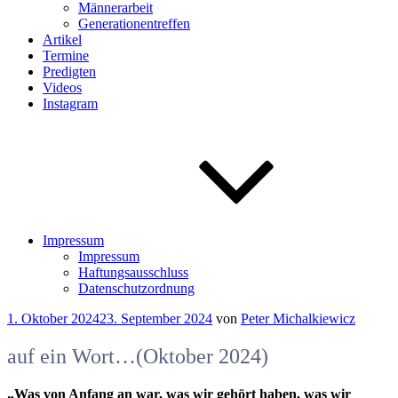
Männerarbeit
Generationentreffen
Artikel
Termine
Predigten
Videos
Instagram
Impressum
Impressum
Haftungsausschluss
Datenschutzordnung
Veröffentlicht
1. Oktober 2024
23. September 2024
von
Peter Michalkiewicz
am
auf ein Wort…(Oktober 2024)
„Was von Anfang an war, was wir gehört haben, was wir