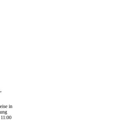
,
ise in
tung
 11:00