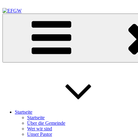
Zum
Inhalt
springen
EFGW
Evangelisch Freikirchliche Gemeinde Waldkraiburg
Startseite
Startseite
Über die Gemeinde
Wer wir sind
Unser Pastor