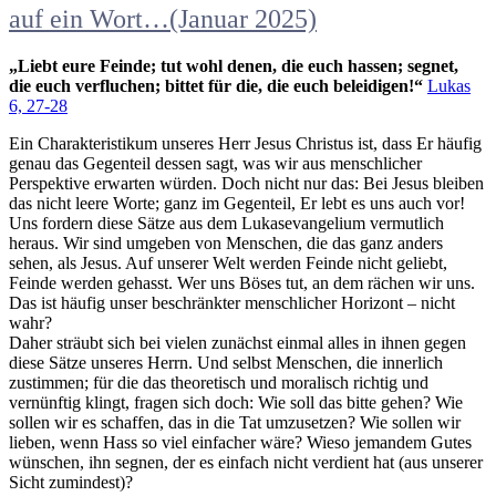
auf ein Wort…(Januar 2025)
„Liebt eure Feinde; tut wohl denen, die euch hassen; segnet,
die euch verfluchen; bittet für die, die euch beleidigen!“
Lukas
6, 27-28
Ein Charakteristikum unseres Herr Jesus Christus ist, dass Er häufig
genau das Gegenteil dessen sagt, was wir aus menschlicher
Perspektive erwarten würden. Doch nicht nur das: Bei Jesus bleiben
das nicht leere Worte; ganz im Gegenteil, Er lebt es uns auch vor!
Uns fordern diese Sätze aus dem Lukasevangelium vermutlich
heraus. Wir sind umgeben von Menschen, die das ganz anders
sehen, als Jesus. Auf unserer Welt werden Feinde nicht geliebt,
Feinde werden gehasst. Wer uns Böses tut, an dem rächen wir uns.
Das ist häufig unser beschränkter menschlicher Horizont – nicht
wahr?
Daher sträubt sich bei vielen zunächst einmal alles in ihnen gegen
diese Sätze unseres Herrn. Und selbst Menschen, die innerlich
zustimmen; für die das theoretisch und moralisch richtig und
vernünftig klingt, fragen sich doch: Wie soll das bitte gehen? Wie
sollen wir es schaffen, das in die Tat umzusetzen? Wie sollen wir
lieben, wenn Hass so viel einfacher wäre? Wieso jemandem Gutes
wünschen, ihn segnen, der es einfach nicht verdient hat (aus unserer
Sicht zumindest)?