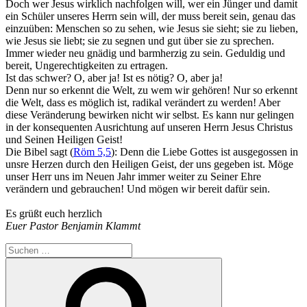
Doch wer Jesus wirklich nachfolgen will, wer ein Jünger und damit
ein Schüler unseres Herrn sein will, der muss bereit sein, genau das
einzuüben: Menschen so zu sehen, wie Jesus sie sieht; sie zu lieben,
wie Jesus sie liebt; sie zu segnen und gut über sie zu sprechen.
Immer wieder neu gnädig und barmherzig zu sein. Geduldig und
bereit, Ungerechtigkeiten zu ertragen.
Ist das schwer? O, aber ja! Ist es nötig? O, aber ja!
Denn nur so erkennt die Welt, zu wem wir gehören! Nur so erkennt
die Welt, dass es möglich ist, radikal verändert zu werden! Aber
diese Veränderung bewirken nicht wir selbst. Es kann nur gelingen
in der konsequenten Ausrichtung auf unseren Herrn Jesus Christus
und Seinen Heiligen Geist!
Die Bibel sagt (
Röm 5,5
): Denn die Liebe Gottes ist ausgegossen in
unsre Herzen durch den Heiligen Geist, der uns gegeben ist. Möge
unser Herr uns im Neuen Jahr immer weiter zu Seiner Ehre
verändern und gebrauchen! Und mögen wir bereit dafür sein.
Es grüßt euch herzlich
Euer Pastor Benjamin Klammt
Suchen
nach:
Suchen