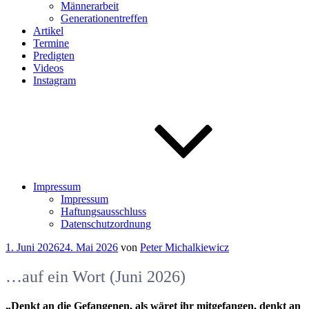
Männerarbeit
Generationentreffen
Artikel
Termine
Predigten
Videos
Instagram
Impressum
Impressum
Haftungsausschluss
Datenschutzordnung
Veröffentlicht
1. Juni 2026
24. Mai 2026
von
Peter Michalkiewicz
am
…auf ein Wort (Juni 2026)
„Denkt an die Gefangenen, als wäret ihr mitgefangen, denkt an