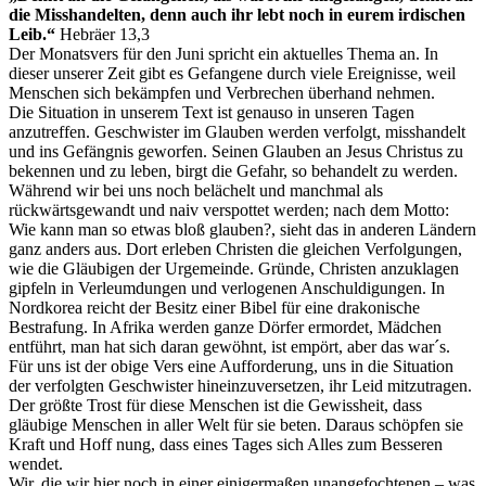
die Misshandelten, denn auch ihr lebt noch in eurem irdischen
Leib.“
Hebräer 13,3
Der Monatsvers für den Juni spricht ein aktuelles Thema an. In
dieser unserer Zeit gibt es Gefangene durch viele Ereignisse, weil
Menschen sich bekämpfen und Verbrechen überhand nehmen.
Die Situation in unserem Text ist genauso in unseren Tagen
anzutreffen. Geschwister im Glauben werden verfolgt, misshandelt
und ins Gefängnis geworfen. Seinen Glauben an Jesus Christus zu
bekennen und zu leben, birgt die Gefahr, so behandelt zu werden.
Während wir bei uns noch belächelt und manchmal als
rückwärtsgewandt und naiv verspottet werden; nach dem Motto:
Wie kann man so etwas bloß glauben?, sieht das in anderen Ländern
ganz anders aus. Dort erleben Christen die gleichen Verfolgungen,
wie die Gläubigen der Urgemeinde. Gründe, Christen anzuklagen
gipfeln in Verleumdungen und verlogenen Anschuldigungen. In
Nordkorea reicht der Besitz einer Bibel für eine drakonische
Bestrafung. In Afrika werden ganze Dörfer ermordet, Mädchen
entführt, man hat sich daran gewöhnt, ist empört, aber das war´s.
Für uns ist der obige Vers eine Aufforderung, uns in die Situation
der verfolgten Geschwister hineinzuversetzen, ihr Leid mitzutragen.
Der größte Trost für diese Menschen ist die Gewissheit, dass
gläubige Menschen in aller Welt für sie beten. Daraus schöpfen sie
Kraft und Hoff nung, dass eines Tages sich Alles zum Besseren
wendet.
Wir, die wir hier noch in einer einigermaßen unangefochtenen – was