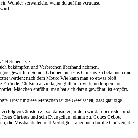
in ein Wunder verwandeln, wenn du auf ihn vertraust.
 wird.
.“
Hebräer 13,3
hen sich bekämpfen und Verbrechen überhand nehmen.
ängnis geworfen. Seinen Glauben an Jesus Christus zu bekennen und
pottet werden; nach dem Motto: Wie kann man so etwas bloß
nde. Gründe, Christen anzuklagen gipfeln in Verleumdungen und
mordet, Mädchen entführt, man hat sich daran gewöhnt, ist empört,
ößte Trost für diese Menschen ist die Gewissheit, dass gläubige
verfolgten Christen zu solidarisieren, indem wir darüber reden und
n Jesus Christus und sein Evangelium nimmt zu. Gottes Gebote
en, die Misshandelten und Verfolgten, aber auch für die Christen, die