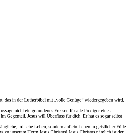
t, das in der Lutherbibel mit „volle Genüge“ wiedergegeben wird,
ssage nicht ein gefundenes Fressen für alle Prediger eines
 Gegenteil, Jesus will Überfluss für dich. Er hat es sogar selbst
ngliche, irdische Leben, sondern auf ein Leben in geistlicher Fülle.
ng zu unserem Herrn Jesus Christus! Jesus Christus nämlich ist der