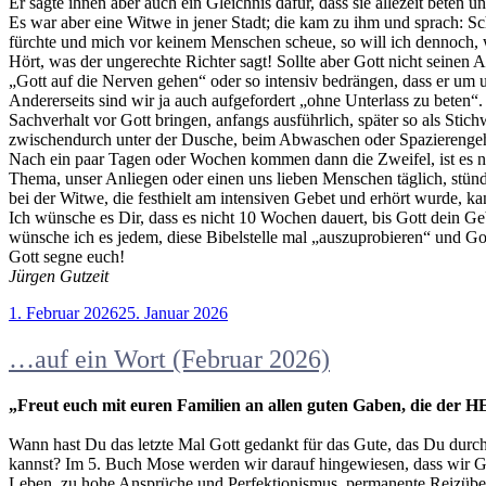
Er sagte ihnen aber auch ein Gleichnis dafür, dass sie allezeit beten 
Es war aber eine Witwe in jener Stadt; die kam zu ihm und sprach: Sc
fürchte und mich vor keinem Menschen scheue, so will ich dennoch, w
Hört, was der ungerechte Richter sagt! Sollte aber Gott nicht seinen
„Gott auf die Nerven gehen“ oder so intensiv bedrängen, dass er um 
Andererseits sind wir ja auch aufgefordert „ohne Unterlass zu beten“
Sachverhalt vor Gott bringen, anfangs ausführlich, später so als St
zwischendurch unter der Dusche, beim Abwaschen oder Spazierengehen
Nach ein paar Tagen oder Wochen kommen dann die Zweifel, ist es nic
Thema, unser Anliegen oder einen uns lieben Menschen täglich, stün
bei der Witwe, die festhielt am intensiven Gebet und erhört wurde, k
Ich wünsche es Dir, dass es nicht 10 Wochen dauert, bis Gott dein Geb
wünsche ich es jedem, diese Bibelstelle mal „auszuprobieren“ und Go
Gott segne euch!
Jürgen Gutzeit
Veröffentlicht
1. Februar 2026
25. Januar 2026
am
…auf ein Wort (Februar 2026)
„Freut euch mit euren Familien an allen guten Gaben, die der H
Wann hast Du das letzte Mal Gott gedankt für das Gute, das Du durch 
kannst? Im 5. Buch Mose werden wir darauf hingewiesen, dass wir Go
Leben, zu hohe Ansprüche und Perfektionismus, permanente Reizüber