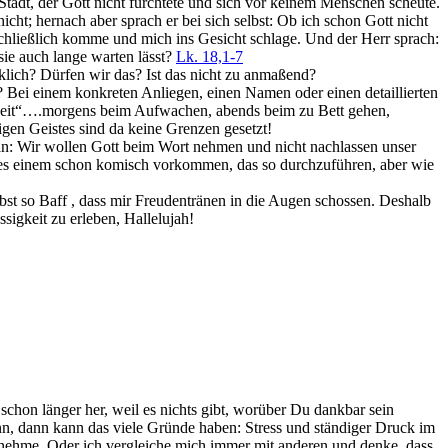
r Stadt, der Gott nicht fürchtete und sich vor keinem Menschen scheute.
ht; hernach aber sprach er bei sich selbst: Ob ich schon Gott nicht
schließlich komme und mich ins Gesicht schlage. Und der Herr sprach:
sie auch lange warten lässt?
Lk. 18,1-7
klich? Dürfen wir das? Ist das nicht zu anmaßend?
? Bei einem konkreten Anliegen, einen Namen oder einen detaillierten
 Unzeit“….morgens beim Aufwachen, abends beim zu Bett gehen,
en Geistes sind da keine Grenzen gesetzt!
 an: Wir wollen Gott beim Wort nehmen und nicht nachlassen unser
n es einem schon komisch vorkommen, das so durchzuführen, aber wie
elbst so Baff , dass mir Freudentränen in die Augen schossen. Deshalb
igkeit zu erleben, Hallelujah!
schon länger her, weil es nichts gibt, worüber Du dankbar sein
nn, dann kann das viele Gründe haben: Stress und ständiger Druck im
nehme. Oder ich vergleiche mich immer mit anderen und denke, dass