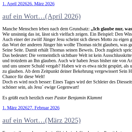
Veröffentlicht
1. April 2026
26. März 2026
am
auf ein Wort…(April 2026)
Manche Menschen leben nach dem Grundsatz:
„Ich glaube nur, was
Wie unsinnig das ist, lässt sich vielfach zeigen. Ein Beispiel: Den Wi
Auch einer der zwölf Jünger Jesu scheint sich dieses Motto zu eigen
das Wort der anderen Jünger hin wollte Thomas nicht glauben, was g
Seine Seite. Damit erhält Thomas seinen Beweis. Doch zugleich sprich
Das bedeutet: Die vermeintlich sichtbare Welt ist kein Ausschlusskrit
und trotzdem an Ihn glauben. Auch wir haben Jesus bisher nie von Ang
und uns unsere Schuld vergab? Haben wir es etwa nicht gespürt, als 
zu glauben. Ab dem Zeitpunkt deiner Bekehrung vergewissert Sein Heili
Chance für diese Welt!
Doch es wird noch besser: Eines Tages wird der Schleier des Diesseit
schöner sein, als Jesu´ ewige Gegenwart!
Es grüßt euch herzlich euer
Pastor Benjamin Klammt
Veröffentlicht
1. März 2026
27. Februar 2026
am
auf ein Wort…(März 2025)