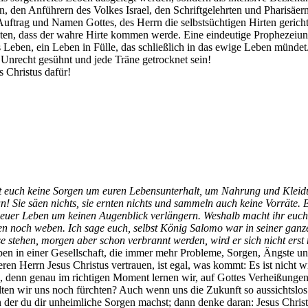
en, den Anführern des Volkes Israel, den Schriftgelehrten und Pharisäe
 Auftrag und Namen Gottes, des Herrn die selbstsüchtigen Hirten gerichte
ten, dass der wahre Hirte kommen werde. Eine eindeutige Prophezeiung 
lles Leben, ein Leben in Fülle, das schließlich in das ewige Leben münd
s Unrecht gesühnt und jede Träne getrocknet sein!
 Christus dafür!
euch keine Sorgen um euren Lebensunterhalt, um Nahrung und Kleidun
! Sie säen nichts, sie ernten nichts und sammeln auch keine Vorräte. E
h euer Leben um keinen Augenblick verlängern. Weshalb macht ihr euch 
 noch weben. Ich sage euch, selbst König Salomo war in seiner ganzen
se stehen, morgen aber schon verbrannt werden, wird er sich nicht ers
eben in einer Gesellschaft, die immer mehr Probleme, Sorgen, Ängste u
n Herrn Jesus Christus vertrauen, ist egal, was kommt: Es ist nicht wi
rd, denn genau im richtigen Moment lernen wir, auf Gottes Verheißung
lten wir uns noch fürchten? Auch wenn uns die Zukunft so aussichtslos w
, in der du dir unheimliche Sorgen machst; dann denke daran: Jesus Chri