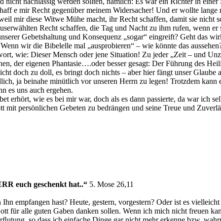
und nicht nachlässig werden sollten, nämlich: Es war ein Richter in eine
haff e mir Recht gegenüber meinem Widersacher! Und er wollte lange nic
eil mir diese Witwe Mühe macht, ihr Recht schaffen, damit sie nicht 
 Auserwählten Recht schaffen, die Tag und Nacht zu ihm rufen, wenn er 
unserer Gebetshaltung und Konsequenz „sogar“ eingreift? Geht das wir
. Wenn wir die Bibelelle mal „ausprobieren“ – wie könnte das aussehen
ichwort, wie: Dieser Mensch oder jene Situation! Zu jeder „Zeit – und
, der eigenen Phantasie….oder besser gesagt: Der Führung des Heilig
ht doch zu doll, es bringt doch nichts – aber hier fängt unser Glaube
dlich, ja beinahe minütlich vor unseren Herrn zu legen! Trotzdem kan
ann es uns auch ergehen.
et erhört, wie es bei mir war, doch als es dann passierte, da war ich s
tt mit persönlichen Gebeten zu bedrängen und seine Treue und Zuverläss
ERR euch geschenkt hat..“
5. Mose 26,11
Ihn empfangen hast? Heute, gestern, vorgestern? Oder ist es vielleicht 
tt für alle guten Gaben danken sollen. Wenn ich mich nicht freuen ka
ﬂutung, so dass ich einfache Dinge gar nicht mehr erkenne bzw. wahr