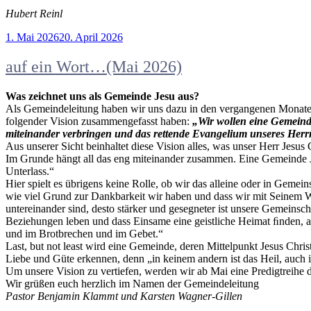
Hubert Reinl
Veröffentlicht
1. Mai 2026
20. April 2026
am
auf ein Wort…(Mai 2026)
Was zeichnet uns als Gemeinde Jesu aus?
Als Gemeindeleitung haben wir uns dazu in den vergangenen Monaten
folgender Vision zusammengefasst haben:
„Wir wollen eine Gemeinde
miteinander verbringen und das rettende Evangelium unseres Herr
Aus unserer Sicht beinhaltet diese Vision alles, was unser Herr Jesus
Im Grunde hängt all das eng miteinander zusammen. Eine Gemeinde Jesu,
Unterlass.“
Hier spielt es übrigens keine Rolle, ob wir das alleine oder in Geme
wie viel Grund zur Dankbarkeit wir haben und dass wir mit Seinem W
untereinander sind, desto stärker und gesegneter ist unsere Gemeins
Beziehungen leben und dass Einsame eine geistliche Heimat ﬁnden, a
und im Brotbrechen und im Gebet.“
Last, but not least wird eine Gemeinde, deren Mittelpunkt Jesus Christ
Liebe und Güte erkennen, denn „in keinem andern ist das Heil, auch
Um unsere Vision zu vertiefen, werden wir ab Mai eine Predigtreihe d
Wir grüßen euch herzlich im Namen der Gemeindeleitung
Pastor Benjamin Klammt und Karsten Wagner-Gillen