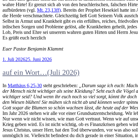
wahre Hirte! Er grenzt sich ab von den heuchlerischen, falschen Hirt
aufbürdeten (vgl.
Mt. 23,13ff)
. Bereits der Prophet Hesekiel hatte im
die Herde verschmachtete. Gleichzeitig ließ Gott Seinem Volk ausrich
Selbst in Armut und Krankheit gibt es ein erfülltes, reiches, friedvo
irdischen Sorgen und Probleme gelöst, alle Krankheiten geheilt, jede
Lob, Preis und Ehre sei unserem wahren guten Hirten und Herrn Jesus
Es grüßt euch herzlich
Euer Pastor Benjamin Klammt
Veröffentlicht
1. Juli 2026
25. Juni 2026
am
auf ein Wort…(Juli 2026)
In
Matthäus 6,25-30
steht geschrieben:
„Darum sage ich euch: Macht 
der Mensch nicht wichtiger als seine Kleidung? Seht euch die Vögel an
wichtiger seid? Und wenn ihr euch noch so viel sorgt, könnt ihr doc
den Wiesen blühen! Sie mühen sich nicht ab und können weder spinnen
Gott sogar die Blumen so schön wachsen lässt, die heute auf der Wie
Im Jahr 2026 stehen wir alle vor einer Grundsatzentscheidung. Wir l
Nur wenn wir nicht wissen, wie man Gott vertraut. Wenn wir auf unsere
Krieg geben wird. Es ist nicht wichtig, ob es Finanzkrisen geben wi
Jesus Christus, unser Herr, hat den Tod überwunden, vor was also sol
unmöglich ist. Vielleicht befindest du dich gerade in einer Situation