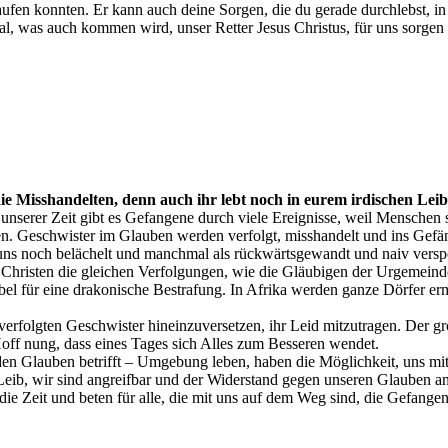
 laufen konnten. Er kann auch deine Sorgen, die du gerade durchlebst, 
gal, was auch kommen wird, unser Retter Jesus Christus, für uns sorgen
ie Misshandelten, denn auch ihr lebt noch in eurem irdischen Leib
er unserer Zeit gibt es Gefangene durch viele Ereignisse, weil Mensc
ffen. Geschwister im Glauben werden verfolgt, misshandelt und ins Gef
i uns noch belächelt und manchmal als rückwärtsgewandt und naiv vers
en Christen die gleichen Verfolgungen, wie die Gläubigen der Urgemei
bel für eine drakonische Bestrafung. In Afrika werden ganze Dörfer er
r verfolgten Geschwister hineinzuversetzen, ihr Leid mitzutragen. Der gr
Hoff nung, dass eines Tages sich Alles zum Besseren wendet.
en Glauben betrifft – Umgebung leben, haben die Möglichkeit, uns mit 
eib, wir sind angreifbar und der Widerstand gegen unseren Glauben a
die Zeit und beten für alle, die mit uns auf dem Weg sind, die Gefangen