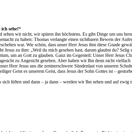
 ich sehe!“
nd sehen wir nicht, wir spüren ihn höchstens. Es gibt Dinge um uns heru
 gemacht zu haben: Thomas verlangte einen sichtbaren Beweis der Aufer
eschehen war. Wie schön, dass unser Herr Jesus ihm diese Gnade gewähr
t Jesus zu ihm: „Weil du mich gesehen hast, darum glaubst du? Selig s
erium, um an Gott zu glauben. Ganz im Gegenteil: Unser Herr Jesus Chri
esicht zu Angesicht gesehen. Aber haben wir Ihn denn nicht vielfach e
unser Herr Jesus uns die zentnerschwere Sündenlast von unseren Schul
ger Geist es unserem Geist, dass Jesus der Sohn Gottes ist – gestorben
s sich lüften und dann – ja dann – werden wir Ihn sehen und auf ewig m