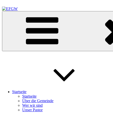
Zum
Inhalt
springen
EFGW
Evangelisch Freikirchliche Gemeinde Waldkraiburg
Startseite
Startseite
Über die Gemeinde
Wer wir sind
Unser Pastor