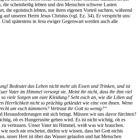
rn, die scheinheilig lebten und den Menschen schwere Lasten
t, die egoistisch lebten, nur ihren eigenen Vorteil suchten, während
auf unseren Herrn Jesus Christus (vgl. Ez. 34). Er verspricht uns:
et. Und spätestens in Jesu ewiger Gegenwart werden auch alle
g! Bedeutet das Leben nicht mehr als Essen und Trinken, und ist
uer Vater im Himmel versorgt sie. Meint ihr nicht, dass ihr ihm viel
so viele Sorgen um eure Kleidung? Seht euch an, wie die Lilien auf
 Herrlichkeit nicht so prächtig gekleidet wie eine von ihnen. Wenn
t recht um euch kümmern? Vertraut ihr Gott so wenig?“
nd Herausforderungen mit sich bringt. Müssen wir uns davor fürchten?
chtig, ob es Hungersnöte geben wird. Es ist nicht wichtig, ob es
en zu vertrauen. Unser Vater im Himmel, weiß was wir brauchen.
ie noch nie erscheint, dürfen wir wissen, dass bei Gott nichts
stus, unser Herr ist über das Wasser gelaufen und hat Menschen