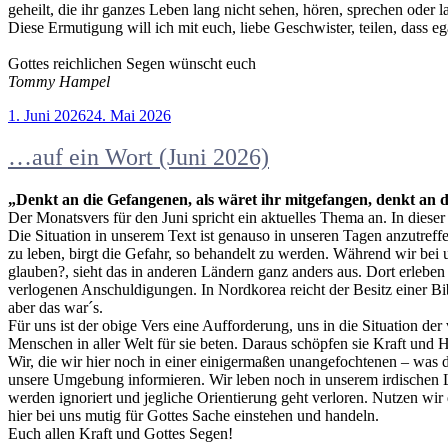
geheilt, die ihr ganzes Leben lang nicht sehen, hören, sprechen oder
Diese Ermutigung will ich mit euch, liebe Geschwister, teilen, dass e
Gottes reichlichen Segen wünscht euch
Tommy Hampel
Veröffentlicht
1. Juni 2026
24. Mai 2026
am
…auf ein Wort (Juni 2026)
„Denkt an die Gefangenen, als wäret ihr mitgefangen, denkt an d
Der Monatsvers für den Juni spricht ein aktuelles Thema an. In dies
Die Situation in unserem Text ist genauso in unseren Tagen anzutre
zu leben, birgt die Gefahr, so behandelt zu werden. Während wir be
glauben?, sieht das in anderen Ländern ganz anders aus. Dort erleb
verlogenen Anschuldigungen. In Nordkorea reicht der Besitz einer Bi
aber das war´s.
Für uns ist der obige Vers eine Aufforderung, uns in die Situation de
Menschen in aller Welt für sie beten. Daraus schöpfen sie Kraft und 
Wir, die wir hier noch in einer einigermaßen unangefochtenen – was d
unsere Umgebung informieren. Wir leben noch in unserem irdischen L
werden ignoriert und jegliche Orientierung geht verloren. Nutzen wir 
hier bei uns mutig für Gottes Sache einstehen und handeln.
Euch allen Kraft und Gottes Segen!