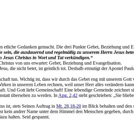
 etliche Gedanken gemacht. Die drei Punkte Gebet, Beziehung und Eva
 sein, die ausdauernd und regelmäßig zu unserem Herrn Jesus betet;
n Jesus Christus in Wort und Tat verkündigen.“
 Christus von uns erwartet: Gebet, Beziehung und Evangelisation.
 die nicht betet, ist geistlich tot. Deshalb ermutigt der Apostel Paul
inschaft tun. Wichtig ist, dass wir durch das Gebet eng mit unserem Go
irken in unserem Leben rechnen, weil unser Herr alles verändern kann
chaft. Und Gott liebt Gemeinschaft! Eine lebendige Gemeinde zeichnet 
nstatt übersehen zu werden. In
Apg. 2,42
steht geschrieben: „Sie blieb
us ist, stets Seinen Auftrag in
Mt. 28,18-20
im Blick behalten und den 
 ist kein andrer Name unter dem Himmel den Menschen gegeben, durch d
azu halten. Seid gespannt.