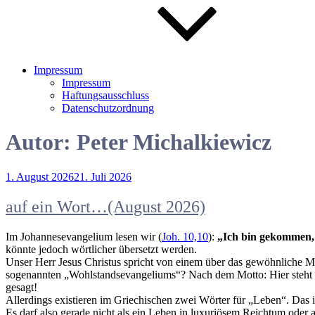
Impressum
Impressum
Haftungsausschluss
Datenschutzordnung
Autor:
Peter Michalkiewicz
Veröffentlicht
1. August 2026
21. Juli 2026
am
auf ein Wort…(August 2026)
Im Johannesevangelium lesen wir (
Joh. 10,10
):
„Ich bin gekommen, 
könnte jedoch wörtlicher übersetzt werden.
Unser Herr Jesus Christus spricht von einem über das gewöhnliche Ma
sogenannten „Wohlstandsevangeliums“? Nach dem Motto: Hier steht es d
gesagt!
Allerdings existieren im Griechischen zwei Wörter für „Leben“. Das 
Es darf also gerade nicht als ein Leben in luxuriösem Reichtum oder 