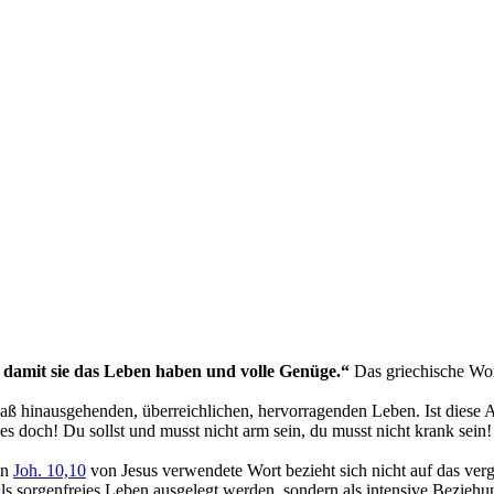
damit sie das Leben haben und volle Genüge.“
Das griechische Wor
ß hinausgehenden, überreichlichen, hervorragenden Leben. Ist diese Au
och! Du sollst und musst nicht arm sein, du musst nicht krank sein! Im
in
Joh. 10,10
von Jesus verwendete Wort bezieht sich nicht auf das vergä
als sorgenfreies Leben ausgelegt werden, sondern als intensive Beziehu