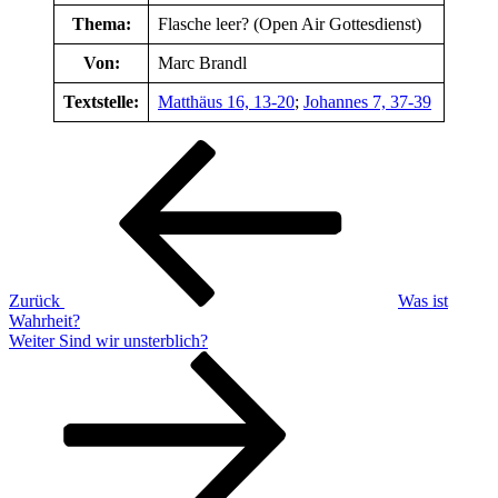
Thema:
Flasche leer? (Open Air Gottesdienst)
Von:
Marc Brandl
Textstelle:
Matthäus 16, 13-20
;
Johannes 7, 37-39
Beitragsnavigation
Vorheriger
Beitrag
Zurück
Was ist
Wahrheit?
Nächster
Weiter
Sind wir unsterblich?
Beitrag