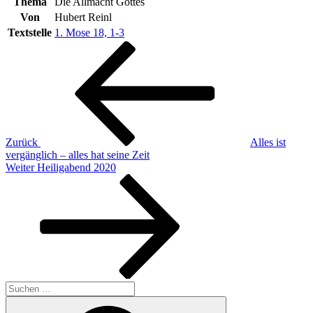
Thema
Die Allmacht Gottes
Von
Hubert Reinl
Textstelle
1. Mose 18, 1-3
Beitragsnavigation
Vorheriger
Beitrag
Zurück
Alles ist
vergänglich – alles hat seine Zeit
Nächster
Weiter
Heiligabend 2020
Beitrag
Suchen
nach:
Suchen