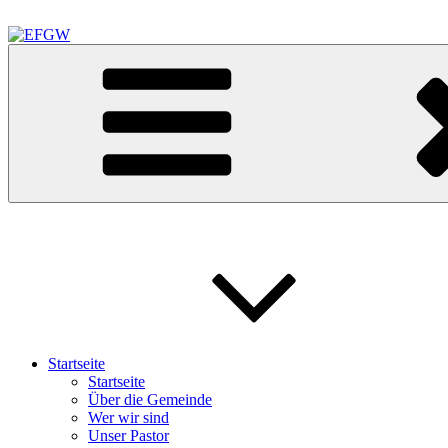
Zum
Inhalt
springen
EFGW
Evangelisch Freikirchliche Gemeinde Waldkraiburg
Startseite
Startseite
Über die Gemeinde
Wer wir sind
Unser Pastor