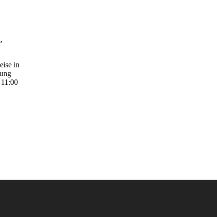
,
ise in
tung
 11:00