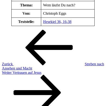
Thema:
Wem läufst Du nach?
Von:
Christoph Eggs
Textstelle:
Hesekiel 36, 16-38
Beitragsnavigation
Vorheriger
Beitrag
Zurück
Streben nach
Ansehen und Macht
Nächster
Weiter
Vertrauen auf Jesus
Beitrag