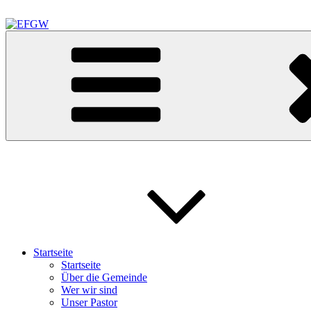
Zum
Inhalt
springen
EFGW
Evangelisch Freikirchliche Gemeinde Waldkraiburg
Startseite
Startseite
Über die Gemeinde
Wer wir sind
Unser Pastor