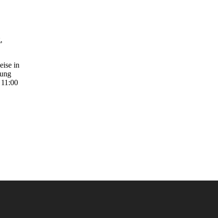
,
ise in
tung
 11:00