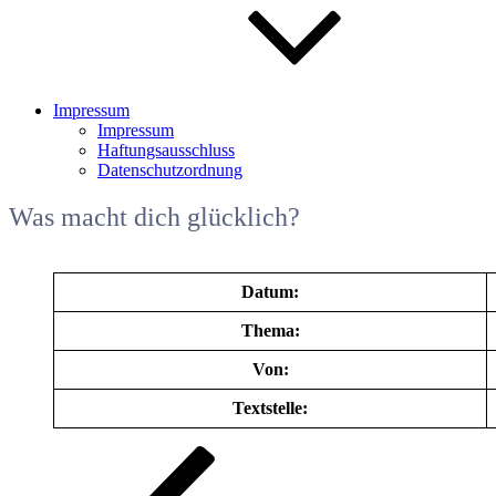
Impressum
Impressum
Haftungsausschluss
Datenschutzordnung
Was macht dich glücklich?
Datum:
Thema:
Von:
Textstelle:
Beitragsnavigation
Vorheriger
Beitrag