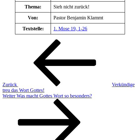
Thema:
Sieh nicht zurück!
Von:
Pastor Benjamin Klammt
Textstelle:
1. Mose 19, 1-26
Beitragsnavigation
Vorheriger
Beitrag
Zurück
Verkündige
treu das Wort Gottes!
Nächster
Weiter
Was macht Gottes Wort so besonders?
Beitrag