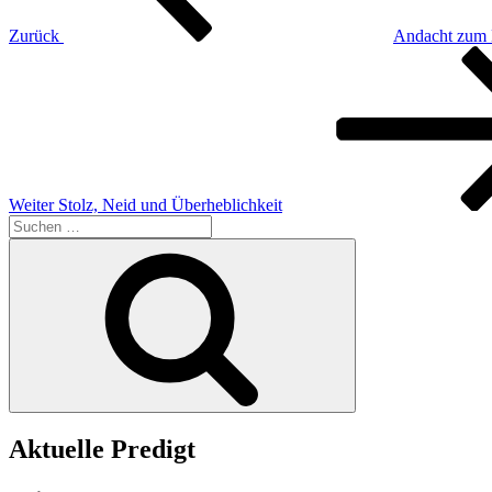
Zurück
Andacht zum 
Nächster
Beitrag
Weiter
Stolz, Neid und Überheblichkeit
Suchen
nach:
Suchen
Aktuelle Predigt