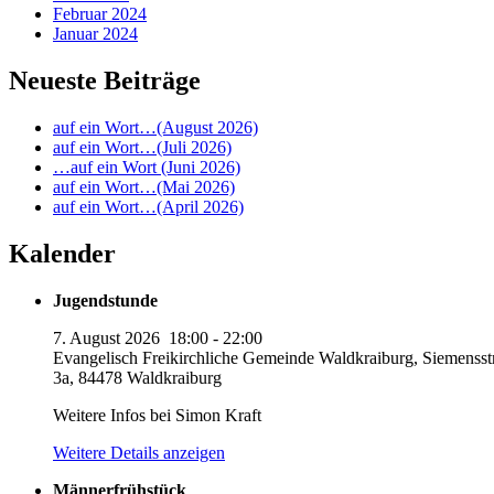
Februar 2024
Januar 2024
Neueste Beiträge
auf ein Wort…(August 2026)
auf ein Wort…(Juli 2026)
…auf ein Wort (Juni 2026)
auf ein Wort…(Mai 2026)
auf ein Wort…(April 2026)
Kalender
Jugendstunde
7. August 2026
18:00
-
22:00
Evangelisch Freikirchliche Gemeinde Waldkraiburg, Siemensst
3a, 84478 Waldkraiburg
Weitere Infos bei Simon Kraft
Weitere Details anzeigen
Männerfrühstück