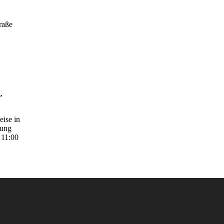
raße
,
ise in
tung
 11:00