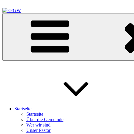
Zum
Inhalt
springen
EFGW
Evangelisch Freikirchliche Gemeinde Waldkraiburg
Startseite
Startseite
Über die Gemeinde
Wer wir sind
Unser Pastor