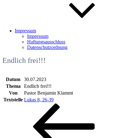
Impressum
Impressum
Haftungsausschluss
Datenschutzordnung
Endlich frei!!!
Datum
30.07.2023
Thema
Endlich frei!!!
Von
Pastor Benjamin Klammt
Textstelle
Lukas 8, 26-39
Beitragsnavigation
Vorheriger
Beitrag