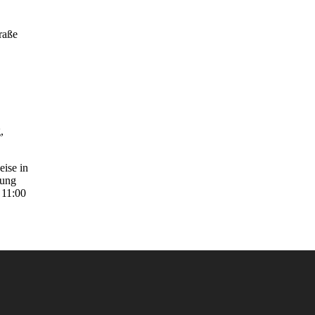
raße
,
ise in
tung
 11:00