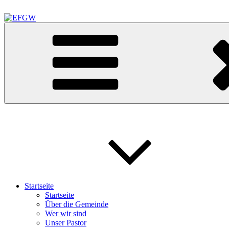
Zum
Inhalt
springen
EFGW
Evangelisch Freikirchliche Gemeinde Waldkraiburg
Startseite
Startseite
Über die Gemeinde
Wer wir sind
Unser Pastor