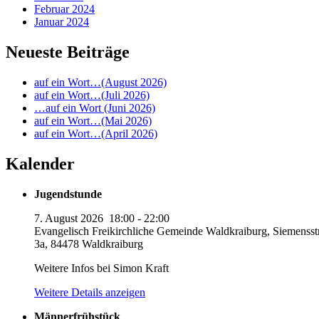
Februar 2024
Januar 2024
Neueste Beiträge
auf ein Wort…(August 2026)
auf ein Wort…(Juli 2026)
…auf ein Wort (Juni 2026)
auf ein Wort…(Mai 2026)
auf ein Wort…(April 2026)
Kalender
Jugendstunde
7. August 2026
18:00
-
22:00
Evangelisch Freikirchliche Gemeinde Waldkraiburg, Siemensst
3a, 84478 Waldkraiburg
Weitere Infos bei Simon Kraft
Weitere Details anzeigen
Männerfrühstück