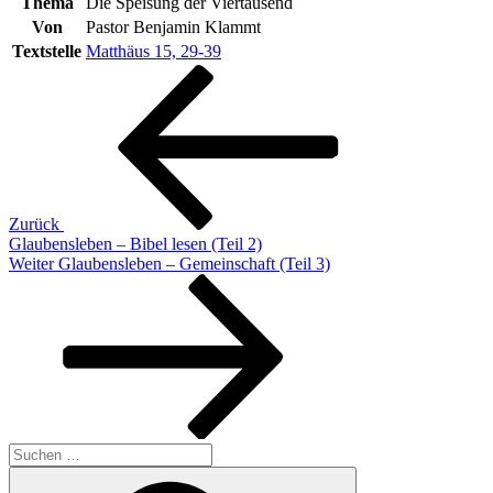
Thema
Die Speisung der Viertausend
Von
Pastor Benjamin Klammt
Textstelle
Matthäus 15, 29-39
Beitragsnavigation
Vorheriger
Beitrag
Zurück
Glaubensleben – Bibel lesen (Teil 2)
Nächster
Weiter
Glaubensleben – Gemeinschaft (Teil 3)
Beitrag
Suchen
nach:
Suchen