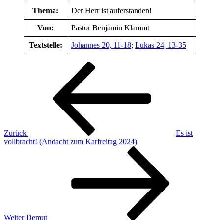
Thema:
Der Herr ist auferstanden!
Von:
Pastor Benjamin Klammt
Textstelle:
Johannes 20, 11-18
;
Lukas 24, 13-35
Beitragsnavigation
Vorheriger
Beitrag
Zurück
Es ist
vollbracht! (Andacht zum Karfreitag 2024)
Nächster
Beitrag
Weiter
Demut