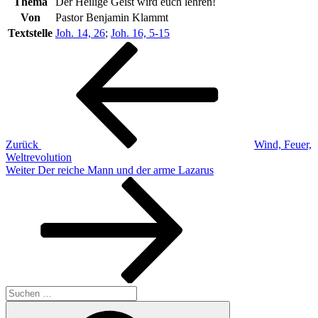
Thema
Der Heilige Geist wird euch lehren!
Von
Pastor Benjamin Klammt
Textstelle
Joh. 14, 26
;
Joh. 16, 5-15
Beitragsnavigation
Vorheriger
Beitrag
Zurück
Wind, Feuer,
Weltrevolution
Nächster
Weiter
Der reiche Mann und der arme Lazarus
Beitrag
Suchen
nach:
Suchen