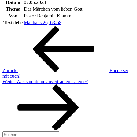
Datum
07.05.2023
Thema
Das Märchen vom lieben Gott
Von
Pastor Benjamin Klammt
Textstelle
Matthäus 26, 63-68
Beitragsnavigation
Vorheriger
Beitrag
Zurück
Friede sei
mit euch!
Nächster
Weiter
Was sind deine anvertrauten Talente?
Beitrag
Suchen