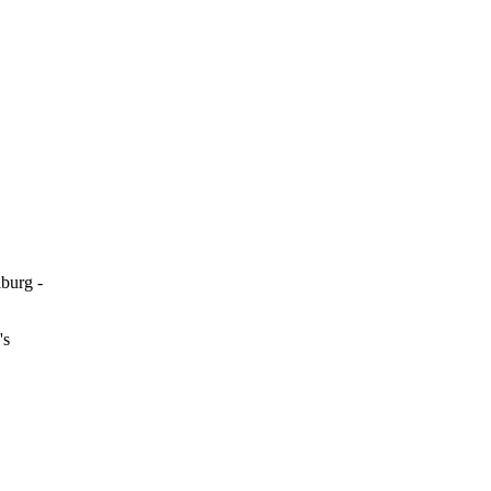
burg -
's